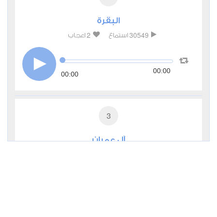
البقرة
2
30549
استماع
اعجاب
00:00
00:00
3
آل عمران
0
11234
استماع
اعجاب
00:00
00:00