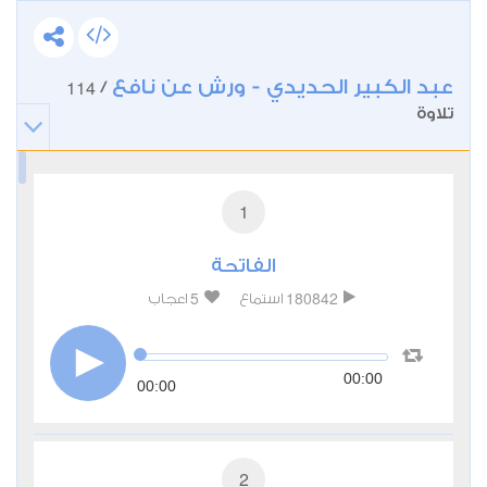
عبد الكبير الحديدي - ورش عن نافع
114
/
تلاوة
1
الفاتحة
5
180842
استماع
اعجاب
00:00
00:00
2