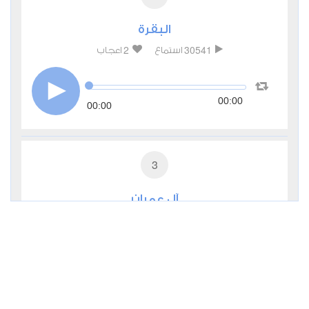
البقرة
2
30541
استماع
اعجاب
00:00
00:00
3
آل عمران
0
11221
استماع
اعجاب
00:00
00:00