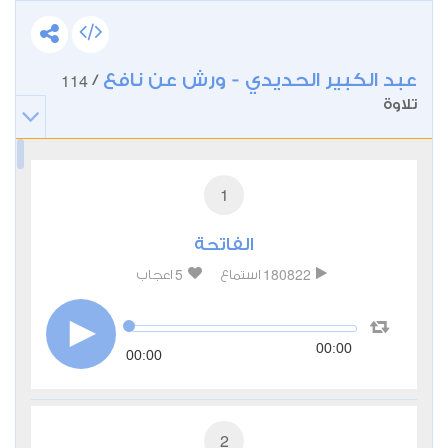
عبد الكبير الحديدي - ورش عن نافع
114
/
تلاوة
1
الفاتحة
5
180822
استماع
اعجاب
00:00
00:00
2