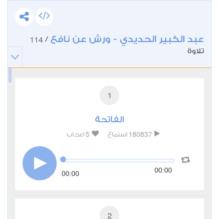
عبد الكبير الحديدي - ورش عن نافع
114
/
تلاوة
1
الفاتحة
5
180837
استماع
اعجاب
00:00
00:00
2