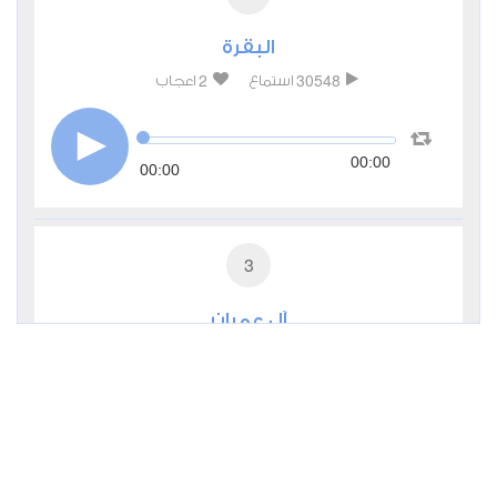
البقرة
2
30548
استماع
اعجاب
00:00
00:00
3
آل عمران
0
11229
استماع
اعجاب
00:00
00:00