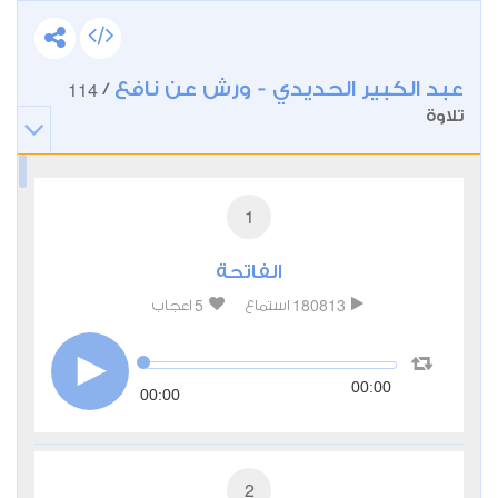
عبد الكبير الحديدي - ورش عن نافع
114
/
تلاوة
1
الفاتحة
5
180813
استماع
اعجاب
00:00
00:00
2