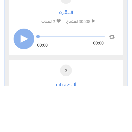
البقرة
2
30538
استماع
اعجاب
00:00
00:00
3
آل عمران
0
11214
استماع
اعجاب
00:00
00:00