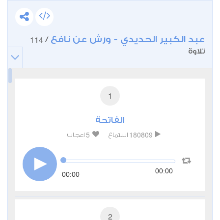
عبد الكبير الحديدي - ورش عن نافع
114
/
تلاوة
1
الفاتحة
5
180809
استماع
اعجاب
00:00
00:00
2