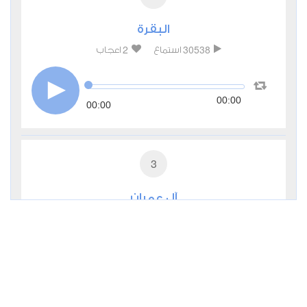
البقرة
2
30538
استماع
اعجاب
00:00
00:00
3
آل عمران
0
11213
استماع
اعجاب
00:00
00:00