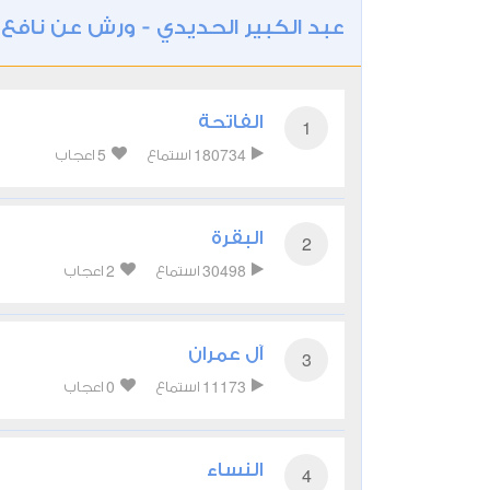
عبد الكبير الحديدي - ورش عن نافع
/
الفاتحة
1
5
180734
استماع
اعجاب
البقرة
2
2
30498
استماع
اعجاب
آل عمران
3
0
11173
استماع
اعجاب
النساء
4