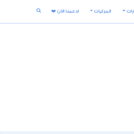
رات
المرئيات
ادعمنا اﻵن ❤️