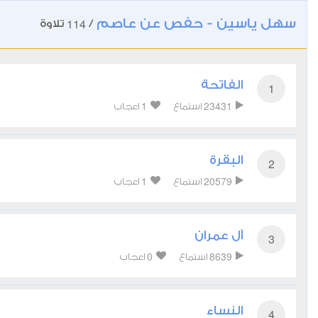
سهل ياسين - حفص عن عاصم
114
/
تلاوة
الفاتحة
1
1
23431
استماع
اعجاب
البقرة
2
1
20579
استماع
اعجاب
آل عمران
3
0
8639
استماع
اعجاب
النساء
4