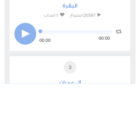
البقرة
1
20597
استماع
اعجاب
00:00
00:00
3
آل عمران
0
8656
استماع
اعجاب
00:00
00:00