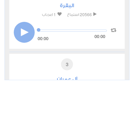
البقرة
1
20566
استماع
اعجاب
00:00
00:00
3
آل عمران
0
8632
استماع
اعجاب
00:00
00:00