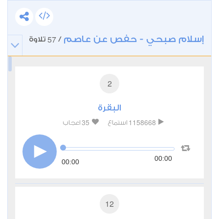
إسلام صبحي - حفص عن عاصم
57
/
تلاوة
2
البقرة
35
1158668
استماع
اعجاب
00:00
00:00
12