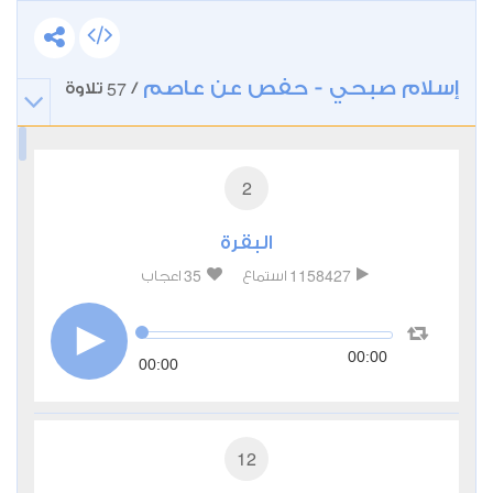
إسلام صبحي - حفص عن عاصم
57
/
تلاوة
2
البقرة
35
1158427
استماع
اعجاب
00:00
00:00
12