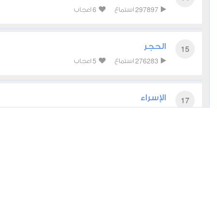
6
297897
استماع
اعجاب
الحجر
15
5
276283
استماع
اعجاب
الإسراء
17
6
275453
استماع
اعجاب
الكهف
18
7
294191
استماع
اعجاب
مريم
19
6
236674
استماع
اعجاب