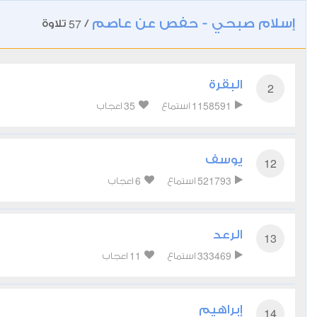
إسلام صبحي - حفص عن عاصم
57
/
تلاوة
البقرة
2
35
1158591
استماع
اعجاب
يوسف
12
6
521793
استماع
اعجاب
الرعد
13
11
333469
استماع
اعجاب
إبراهيم
14