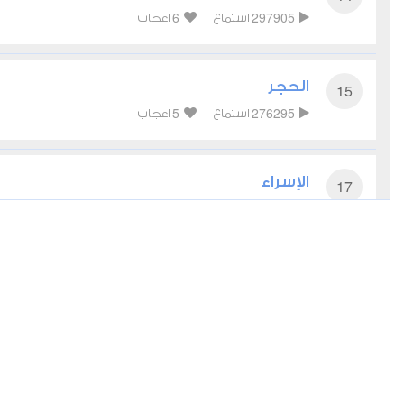
6
297905
استماع
اعجاب
الحجر
15
5
276295
استماع
اعجاب
الإسراء
17
6
275469
استماع
اعجاب
الكهف
18
7
294201
استماع
اعجاب
مريم
19
6
236689
استماع
اعجاب