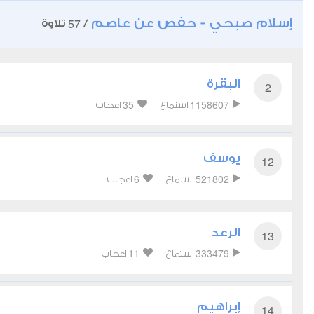
إسلام صبحي - حفص عن عاصم
57
/
تلاوة
البقرة
2
35
1158607
استماع
اعجاب
يوسف
12
6
521802
استماع
اعجاب
الرعد
13
11
333479
استماع
اعجاب
إبراهيم
14