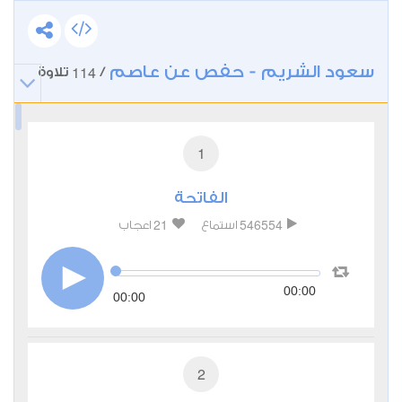
سعود الشريم - حفص عن عاصم
114
/
تلاوة
1
الفاتحة
21
546554
استماع
اعجاب
00:00
00:00
2