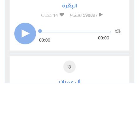
البقرة
14
598897
استماع
اعجاب
00:00
00:00
3
آل عمران
4
324495
استماع
اعجاب
00:00
00:00