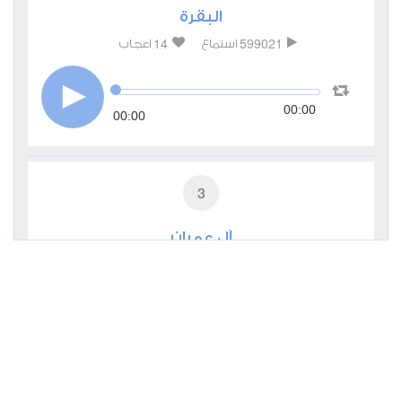
البقرة
14
599021
استماع
اعجاب
00:00
00:00
3
آل عمران
4
324546
استماع
اعجاب
00:00
00:00