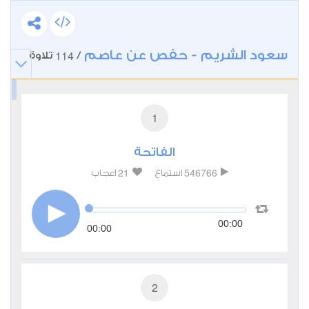
سعود الشريم - حفص عن عاصم
114
/
تلاوة
1
الفاتحة
21
546766
استماع
اعجاب
00:00
00:00
2