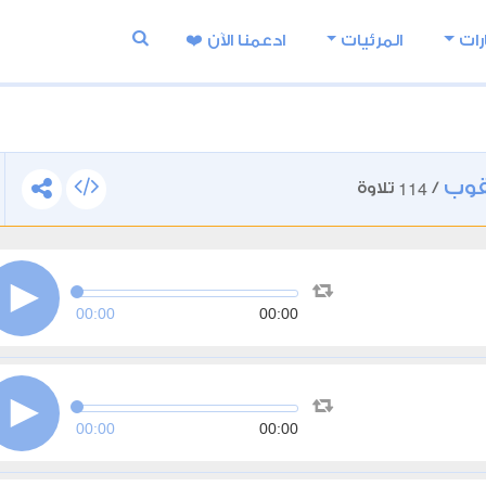
رات
المرئيات
ادعمنا اﻵن ❤️
قوب
114
/
تلاوة
00:00
00:00
00:00
00:00