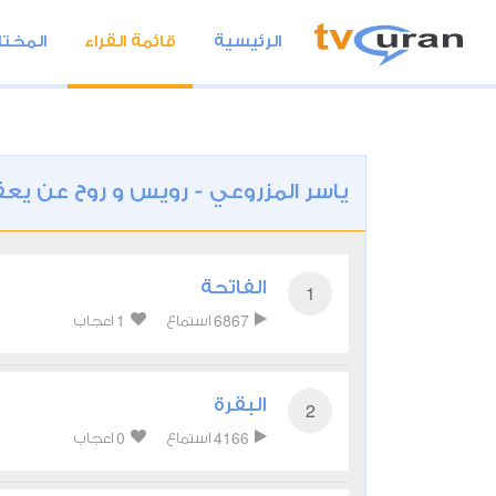
الرئيسية
قائمة القراء
المختا
ياسر المزروعي - رويس و روح عن يع
الفاتحة
1
1
6867
استماع
اعجاب
البقرة
2
0
4166
استماع
اعجاب