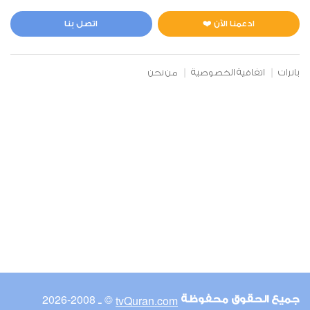
المائدة
0
2994
استماع
اعجاب
ادعمنا الآن ❤️
اتصل بنا
بانرات
اتفاقية الخصوصية
من نحن
00:00
00:00
6
الأنعام
0
2921
استماع
اعجاب
00:00
00:00
© ـ 2008-2026
tvQuran.com
جميع الحقوق محفوظة
7