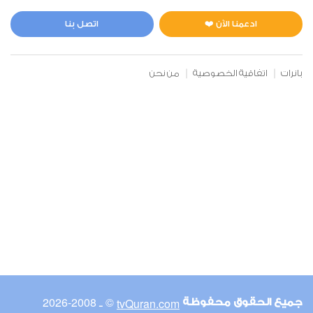
المائدة
0
2990
استماع
اعجاب
ادعمنا الآن ❤️
اتصل بنا
بانرات
اتفاقية الخصوصية
من نحن
00:00
00:00
6
الأنعام
0
2919
استماع
اعجاب
00:00
00:00
© ـ 2008-2026
tvQuran.com
جميع الحقوق محفوظة
7