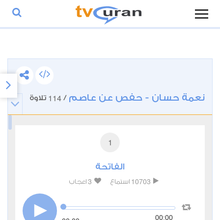
نعمة حسان - حفص عن عاصم
114
/
تلاوة
1
الفاتحة
3
10703
استماع
اعجاب
00:00