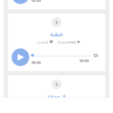
00:00
2
البقرة
2
6485
استماع
اعجاب
00:00
00:00
3
آل عمران
1
4552
استماع
اعجاب