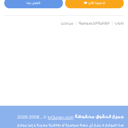
0
3082
استماع
اعجاب
ادعمنا الآن ❤️
اتصل بنا
بانرات
اتفاقية الخصوصية
من نحن
00:00
00:00
6
الأنعام
0
3139
استماع
اعجاب
00:00
00:00
© ـ 2008-2026
tvQuran.com
جميع الحقوق محفوظة
7
هذا الموقع لا يتبع أي جهة سياسية أو طائفية معينة و إنما موقع