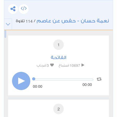
نعمة حسان - حفص عن عاصم
114
/
تلاوة
1
الفاتحة
3
10697
استماع
اعجاب
00:00
00:00
2