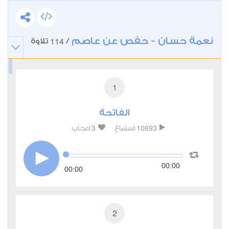
نعمة حسان - حفص عن عاصم
114
/
تلاوة
1
الفاتحة
3
10693
استماع
اعجاب
00:00
00:00
2