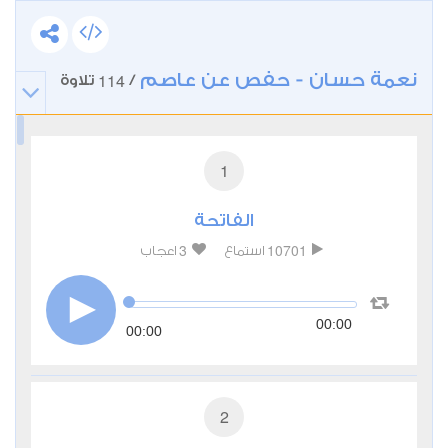
نعمة حسان - حفص عن عاصم
114
/
تلاوة
1
الفاتحة
3
10701
استماع
اعجاب
00:00
00:00
2