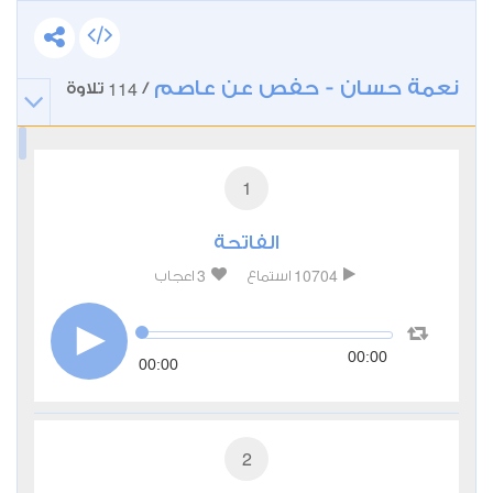
نعمة حسان - حفص عن عاصم
114
/
تلاوة
1
الفاتحة
3
10704
استماع
اعجاب
00:00
00:00
2