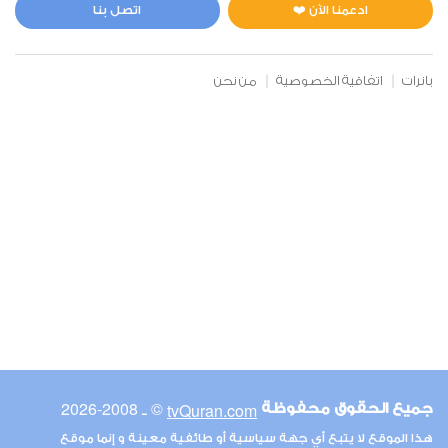
0
3078
استماع
اعجاب
ادعمنا الآن ❤️
اتصل بنا
بانرات
اتفاقية الخصوصية
من نحن
00:00
00:00
6
الأنعام
0
3133
استماع
اعجاب
00:00
00:00
© ـ 2008-2026
tvQuran.com
جميع الحقوق محفوظة
7
هذا الموقع لا يتبع أي جهة سياسية أو طائفية معينة و إنما موقع