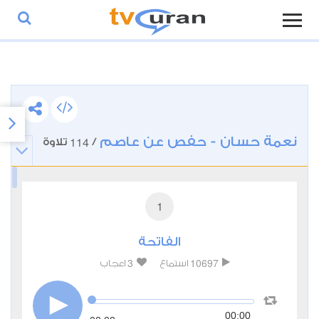
نعمة حسان - حفص عن عاصم
114
/
تلاوة
1
الفاتحة
3
10697
استماع
اعجاب
00:00