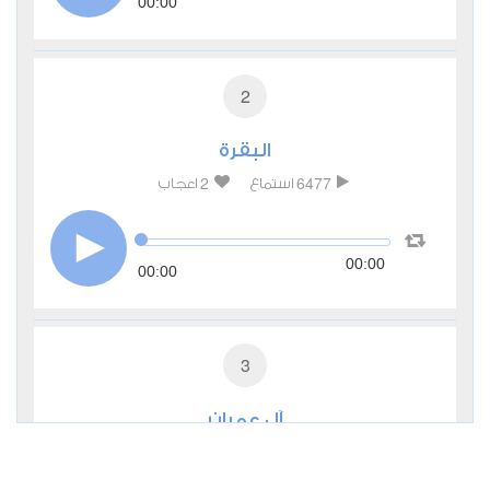
00:00
2
البقرة
2
6477
استماع
اعجاب
00:00
00:00
3
آل عمران
1
4547
استماع
اعجاب