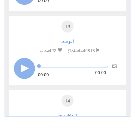
00:00
13
الرعد
22
449816
استماع
اعجاب
00:00
00:00
14
إبراهيم
10
298678
استماع
اعجاب