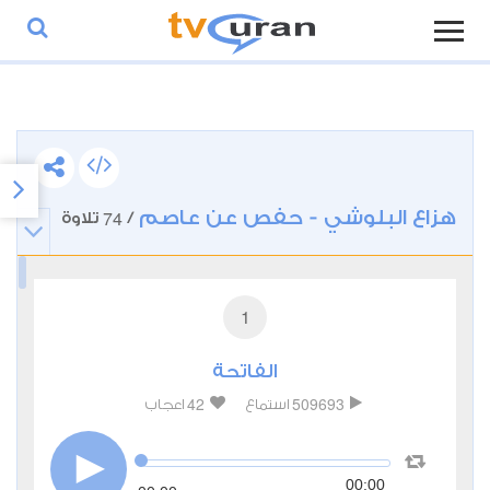
هزاع البلوشي - حفص عن عاصم
74
/
تلاوة
1
الفاتحة
42
509693
استماع
اعجاب
00:00