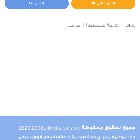
5
222467
استماع
اعجاب
ادعمنا الآن ❤️
اتصل بنا
بانرات
اتفاقية الخصوصية
من نحن
00:00
00:00
17
الإسراء
5
288909
استماع
اعجاب
00:00
00:00
© ـ 2008-2026
tvQuran.com
جميع الحقوق محفوظة
18
هذا الموقع لا يتبع أي جهة سياسية أو طائفية معينة و إنما موقع