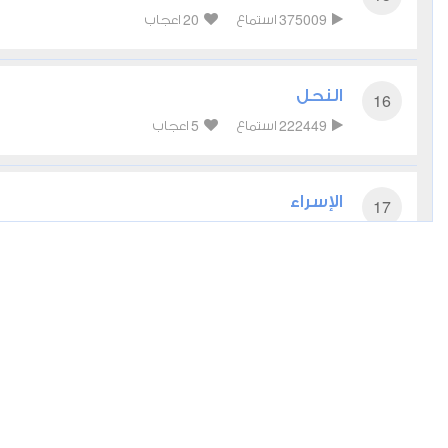
20
375009
استماع
اعجاب
النحل
16
5
222449
استماع
اعجاب
الإسراء
17
5
288900
استماع
اعجاب
الكهف
18
9
269356
استماع
اعجاب
مريم
19
8
214308
استماع
اعجاب