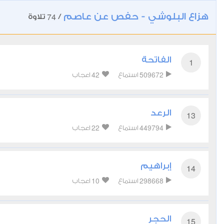
هزاع البلوشي - حفص عن عاصم
74
/
تلاوة
الفاتحة
1
42
509672
استماع
اعجاب
الرعد
13
22
449794
استماع
اعجاب
إبراهيم
14
10
298668
استماع
اعجاب
الحجر
15