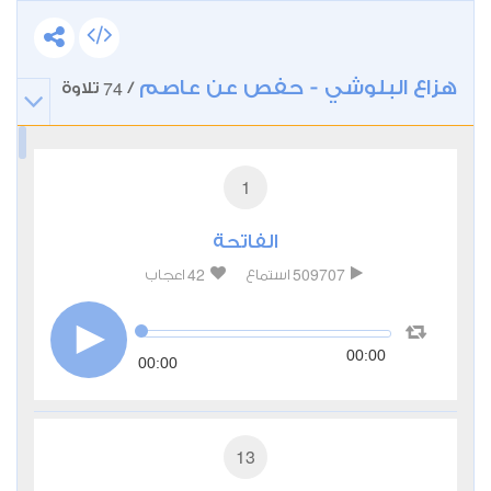
هزاع البلوشي - حفص عن عاصم
74
/
تلاوة
1
الفاتحة
42
509707
استماع
اعجاب
00:00
00:00
13