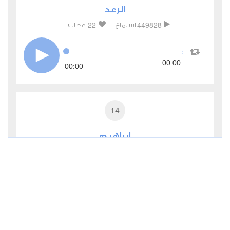
الرعد
22
449828
استماع
اعجاب
00:00
00:00
14
إبراهيم
10
298687
استماع
اعجاب
00:00
00:00