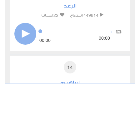
الرعد
22
449814
استماع
اعجاب
00:00
00:00
14
إبراهيم
10
298678
استماع
اعجاب
00:00
00:00