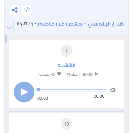
هزاع البلوشي - حفص عن عاصم
74
/
تلاوة
1
الفاتحة
42
509692
استماع
اعجاب
00:00
00:00
13