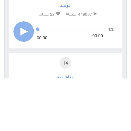
الرعد
22
449807
استماع
اعجاب
00:00
00:00
14
إبراهيم
10
298673
استماع
اعجاب
00:00
00:00