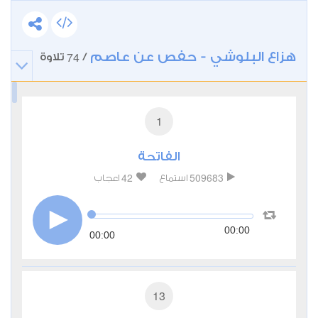
هزاع البلوشي - حفص عن عاصم
74
/
تلاوة
1
الفاتحة
42
509683
استماع
اعجاب
00:00
00:00
13