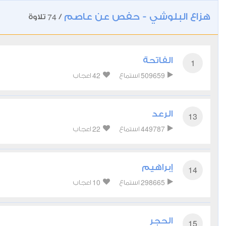
هزاع البلوشي - حفص عن عاصم
74
/
تلاوة
الفاتحة
1
42
509659
استماع
اعجاب
الرعد
13
22
449787
استماع
اعجاب
إبراهيم
14
10
298665
استماع
اعجاب
الحجر
15