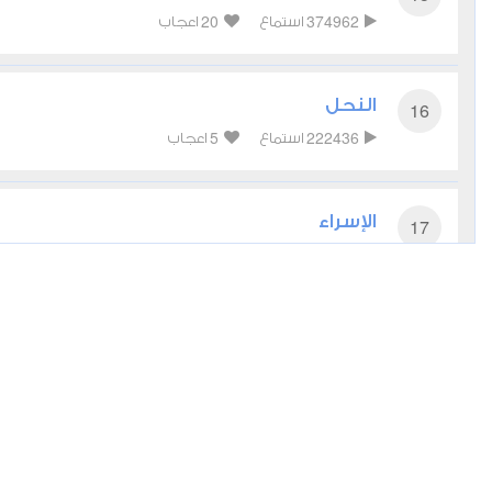
20
374962
استماع
اعجاب
النحل
16
5
222436
استماع
اعجاب
الإسراء
17
5
288896
استماع
اعجاب
الكهف
18
9
269345
استماع
اعجاب
مريم
19
8
214304
استماع
اعجاب