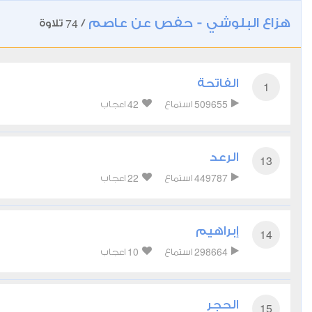
هزاع البلوشي - حفص عن عاصم
74
/
تلاوة
الفاتحة
1
42
509655
استماع
اعجاب
الرعد
13
22
449787
استماع
اعجاب
إبراهيم
14
10
298664
استماع
اعجاب
الحجر
15