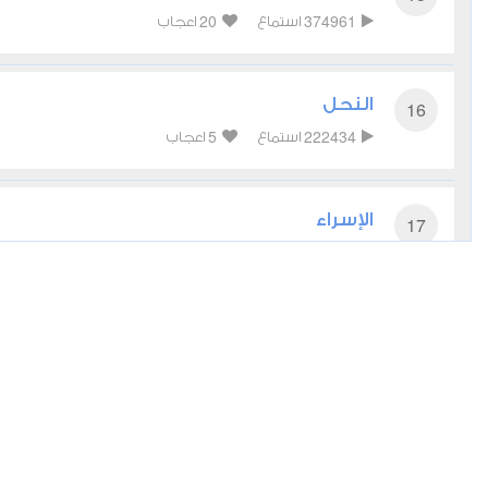
20
374961
استماع
اعجاب
النحل
16
5
222434
استماع
اعجاب
الإسراء
17
5
288896
استماع
اعجاب
الكهف
18
9
269344
استماع
اعجاب
مريم
19
8
214304
استماع
اعجاب