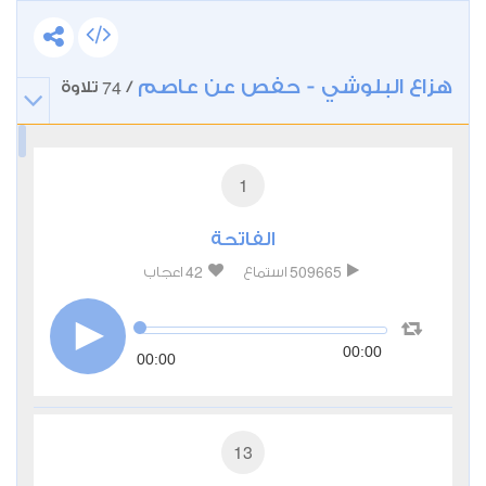
هزاع البلوشي - حفص عن عاصم
74
/
تلاوة
1
الفاتحة
42
509665
استماع
اعجاب
00:00
00:00
13