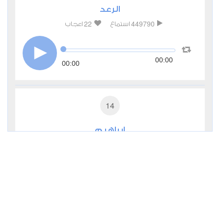
الرعد
22
449790
استماع
اعجاب
00:00
00:00
14
إبراهيم
10
298668
استماع
اعجاب
00:00
00:00