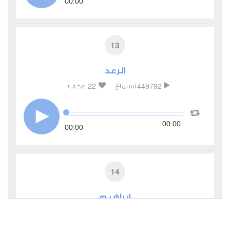
00:00
13
الرعد
22
449792
استماع
اعجاب
00:00
00:00
14
إبراهيم
10
298668
استماع
اعجاب