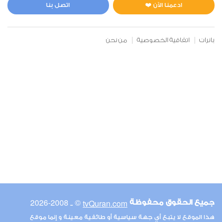
5
222449
استماع
اعجاب
ادعمنا الآن ❤️
اتصل بنا
بانرات
اتفاقية الخصوصية
من نحن
00:00
00:00
17
الإسراء
5
288900
استماع
اعجاب
00:00
00:00
© ـ 2008-2026
tvQuran.com
جميع الحقوق محفوظة
18
هذا الموقع لا يتبع أي جهة سياسية أو طائفية معينة و إنما موقع