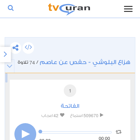
هزاع البلوشي - حفص عن عاصم
74
/
تلاوة
1
الفاتحة
42
509670
استماع
اعجاب
00:00