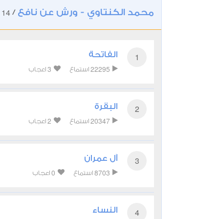
محمد الكنتاوي - ورش عن نافع
114
/
الفاتحة
1
3
22295
استماع
اعجاب
البقرة
2
2
20347
استماع
اعجاب
آل عمران
3
0
8703
استماع
اعجاب
النساء
4