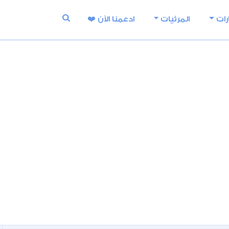
رات
المرئيات
ادعمنا اﻵن ❤️