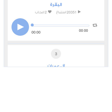
البقرة
2
20351
استماع
اعجاب
00:00
00:00
3
آل عمران
0
8707
استماع
اعجاب
00:00
00:00