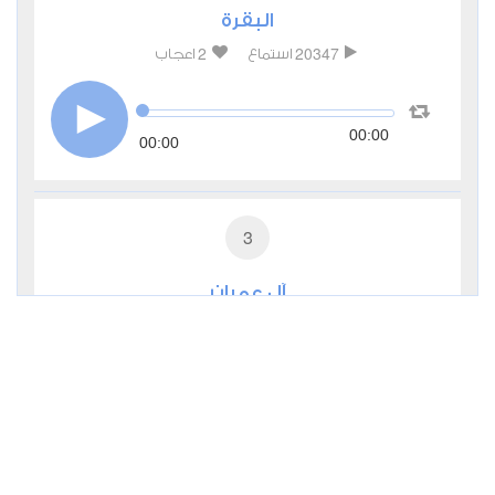
البقرة
2
20347
استماع
اعجاب
00:00
00:00
3
آل عمران
0
8704
استماع
اعجاب
00:00
00:00