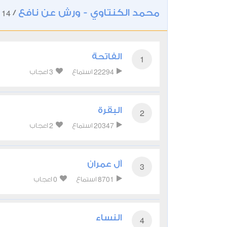
محمد الكنتاوي - ورش عن نافع
114
/
الفاتحة
1
3
22294
استماع
اعجاب
البقرة
2
2
20347
استماع
اعجاب
آل عمران
3
0
8701
استماع
اعجاب
النساء
4