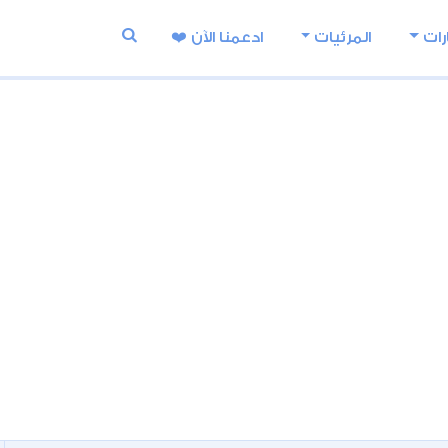
رات
المرئيات
ادعمنا اﻵن ❤️