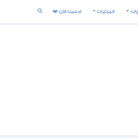
رات
المرئيات
ادعمنا اﻵن ❤️