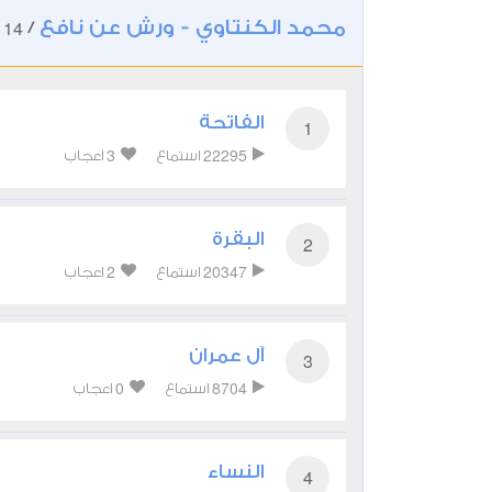
محمد الكنتاوي - ورش عن نافع
114
/
الفاتحة
1
3
22295
استماع
اعجاب
البقرة
2
2
20347
استماع
اعجاب
آل عمران
3
0
8704
استماع
اعجاب
النساء
4