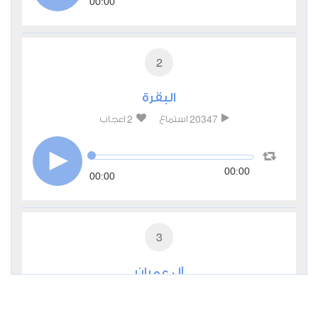
00:00
2
البقرة
2
20347
استماع
اعجاب
00:00
00:00
3
آل عمران
0
8702
استماع
اعجاب