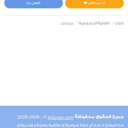
0
5635
استماع
اعجاب
ادعمنا الآن ❤️
اتصل بنا
بانرات
اتفاقية الخصوصية
من نحن
00:00
00:00
6
الأنعام
0
5574
استماع
اعجاب
00:00
00:00
© ـ 2008-2026
tvQuran.com
جميع الحقوق محفوظة
7
هذا الموقع لا يتبع أي جهة سياسية أو طائفية معينة و إنما موقع