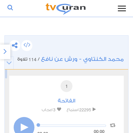
محمد الكنتاوي - ورش عن نافع
114
/
تلاوة
1
الفاتحة
3
22295
استماع
اعجاب
00:00