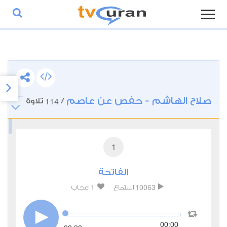
صلاح الهاشم - حفص عن عاصم
114
/
تلاوة
1
الفاتحة
1
10063
استماع
اعجاب
00:00