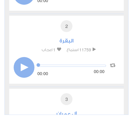
00:00
2
البقرة
1
11759
استماع
اعجاب
00:00
00:00
3
آل عمران
0
5194
استماع
اعجاب