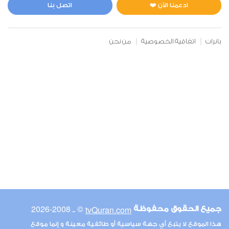
0
5029
استماع
اعجاب
ادعمنا الآن ❤️
اتصل بنا
بانرات
اتفاقية الخصوصية
من نحن
00:00
00:00
6
الأنعام
0
4496
استماع
اعجاب
00:00
00:00
© ـ 2008-2026
tvQuran.com
جميع الحقوق محفوظة
7
هذا الموقع لا يتبع أي جهة سياسية أو طائفية معينة و إنما موقع