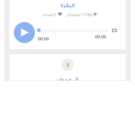
البقرة
1
11760
استماع
اعجاب
00:00
00:00
3
آل عمران
0
5197
استماع
اعجاب
00:00
00:00