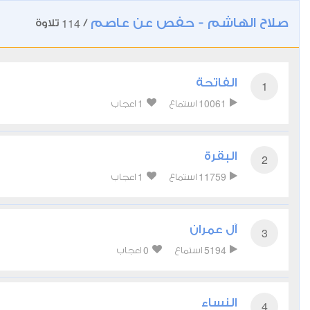
صلاح الهاشم - حفص عن عاصم
114
/
تلاوة
الفاتحة
1
1
10061
استماع
اعجاب
البقرة
2
1
11759
استماع
اعجاب
آل عمران
3
0
5194
استماع
اعجاب
النساء
4