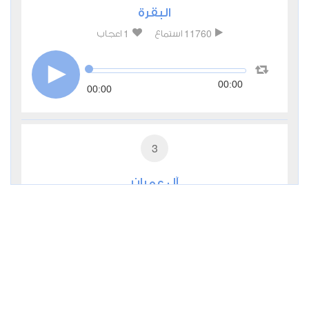
البقرة
1
11760
استماع
اعجاب
00:00
00:00
3
آل عمران
0
5197
استماع
اعجاب
00:00
00:00