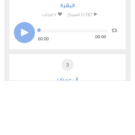
البقرة
1
11757
استماع
اعجاب
00:00
00:00
3
آل عمران
0
5194
استماع
اعجاب
00:00
00:00