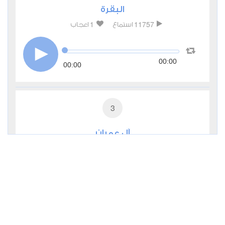
البقرة
1
11757
استماع
اعجاب
00:00
00:00
3
آل عمران
0
5194
استماع
اعجاب
00:00
00:00