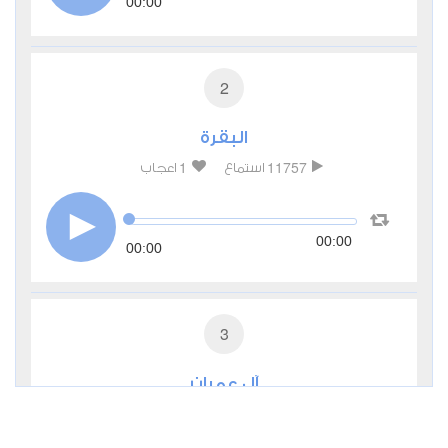
00:00
2
البقرة
1
11757
استماع
اعجاب
00:00
00:00
3
آل عمران
0
5193
استماع
اعجاب