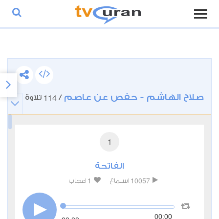
صلاح الهاشم - حفص عن عاصم
114
/
تلاوة
1
الفاتحة
1
10057
استماع
اعجاب
00:00