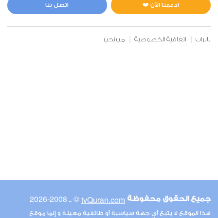
0
5025
استماع
اعجاب
ادعمنا الآن ❤️
اتصل بنا
بانرات
اتفاقية الخصوصية
من نحن
00:00
00:00
6
الأنعام
0
4489
استماع
اعجاب
00:00
00:00
© ـ 2008-2026
tvQuran.com
جميع الحقوق محفوظة
7
هذا الموقع لا يتبع أي جهة سياسية أو طائفية معينة و إنما موقع