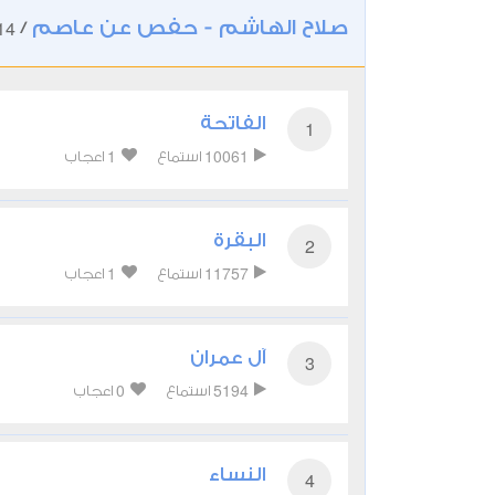
صلاح الهاشم - حفص عن عاصم
14
/
الفاتحة
1
1
10061
استماع
اعجاب
البقرة
2
1
11757
استماع
اعجاب
آل عمران
3
0
5194
استماع
اعجاب
النساء
4