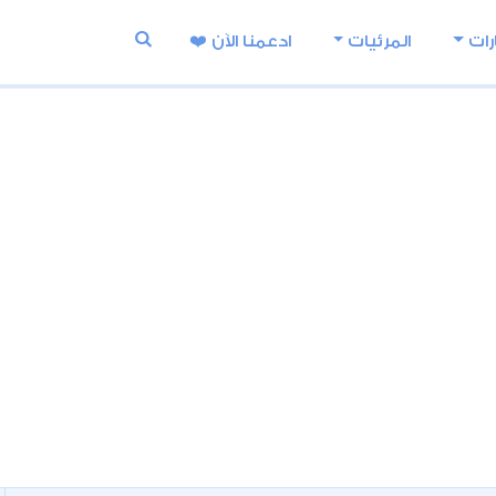
رات
المرئيات
ادعمنا اﻵن ❤️