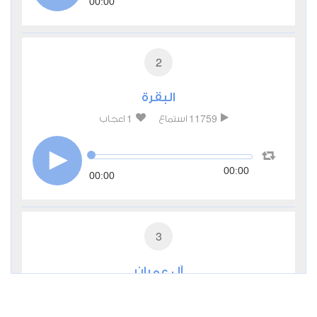
00:00
2
البقرة
1
11759
استماع
اعجاب
00:00
00:00
3
آل عمران
0
5196
استماع
اعجاب