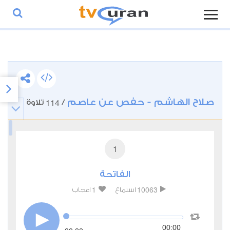
صلاح الهاشم - حفص عن عاصم
114
/
تلاوة
1
الفاتحة
1
10063
استماع
اعجاب
00:00