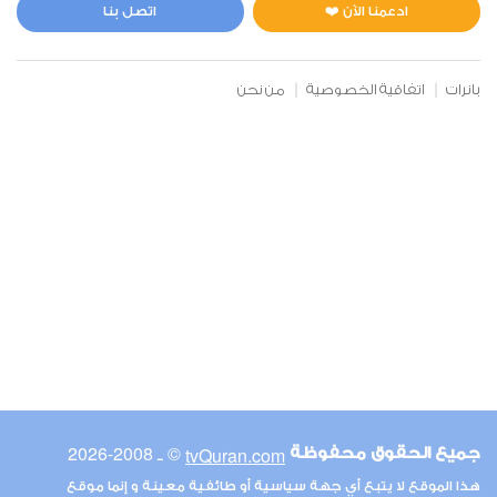
0
5029
استماع
اعجاب
ادعمنا الآن ❤️
اتصل بنا
بانرات
اتفاقية الخصوصية
من نحن
00:00
00:00
6
الأنعام
0
4496
استماع
اعجاب
00:00
00:00
© ـ 2008-2026
tvQuran.com
جميع الحقوق محفوظة
7
هذا الموقع لا يتبع أي جهة سياسية أو طائفية معينة و إنما موقع