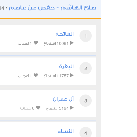
صلاح الهاشم - حفص عن عاصم
14
/
الفاتحة
1
1
10061
استماع
اعجاب
البقرة
2
1
11757
استماع
اعجاب
آل عمران
3
0
5194
استماع
اعجاب
النساء
4