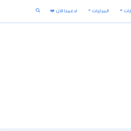
رات
المرئيات
ادعمنا اﻵن ❤️