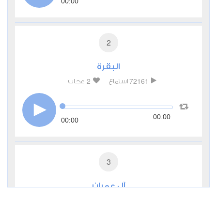
00:00
2
البقرة
2
72161
استماع
اعجاب
00:00
00:00
3
آل عمران
0
31590
استماع
اعجاب