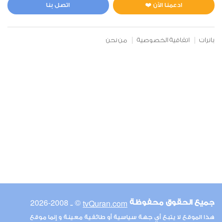
0
29081
استماع
اعجاب
ادعمنا الآن ❤️
اتصل بنا
بانرات
اتفاقية الخصوصية
من نحن
00:00
00:00
6
الأنعام
1
22014
استماع
اعجاب
00:00
00:00
© ـ 2008-2026
tvQuran.com
جميع الحقوق محفوظة
7
هذا الموقع لا يتبع أي جهة سياسية أو طائفية معينة و إنما موقع