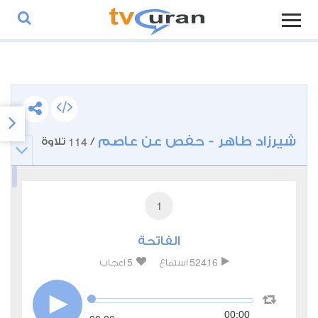
شيرزاد طاهر - حفص عن عاصم
114
/
تلاوة
1
الفاتحة
5
52416
استماع
اعجاب
00:00